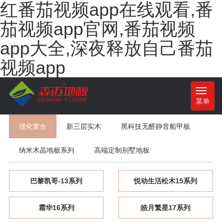
红番茄视频app在线观看,番
茄视频app官网,番茄视频
app大全,深夜释放自己番茄
视频app
Toggle
菜单
navigatio
强化复合
新三层实木
黑科技无醛静音船甲板
纳米木晶地板系列
高端定制别墅地板
巴黎凯哥-13系列
悦动生活松木15系列
霜华16系列
皓月繁星17系列